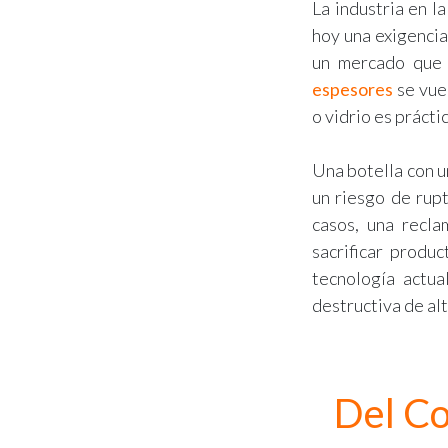
La industria en l
hoy una exigenci
un mercado que 
espesores
se vuel
o vidrio es práct
Una botella con u
un riesgo de rupt
casos, una recla
sacrificar produc
tecnología actua
destructiva de alt
Del Co