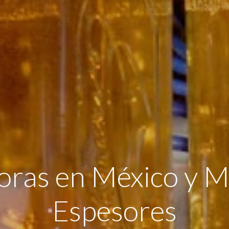
oras en México y M
Espesores