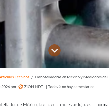
Artículos Técnicos
Embotelladoras en México y Medidores de 
e 2026
por
ZION NDT
| Todavía no hay comentarios
tellador de México, la eficiencia no es un lujo: es la norma