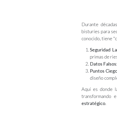
Durante décadas
bisturíes para se
conocido, tiene "c
Seguridad La
primas de rie
Datos Falsos
Puntos Cieg
diseño comple
Aquí es donde l
transformando 
estratégico
.