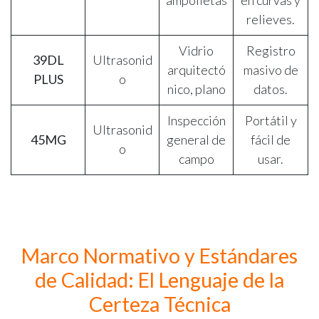
ampolletas
en curvas y
relieves.
Vidrio
Registro
39DL
Ultrasonid
arquitectó
masivo de
PLUS
o
nico, plano
datos.
Inspección
Portátil y
Ultrasonid
45MG
general de
fácil de
o
campo
usar.
Marco Normativo y Estándares
de Calidad: El Lenguaje de la
Certeza Técnica