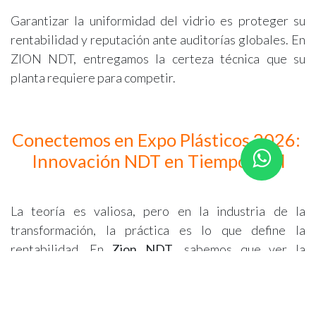
Garantizar la uniformidad del vidrio es proteger su
rentabilidad y reputación ante auditorías globales. En
ZION NDT, entregamos la certeza técnica que su
planta requiere para competir.
Conectemos en Expo Plásticos 2026:
Innovación NDT en Tiempo Real
La teoría es valiosa, pero en la industria de la
transformación, la práctica es lo que define la
rentabilidad. En
Zion NDT
, sabemos que ver la
tecnología en acción es el primer paso para
transformar sus procesos de calidad. Por ello, lo
invitamos a ser parte de este encuentro clave para la