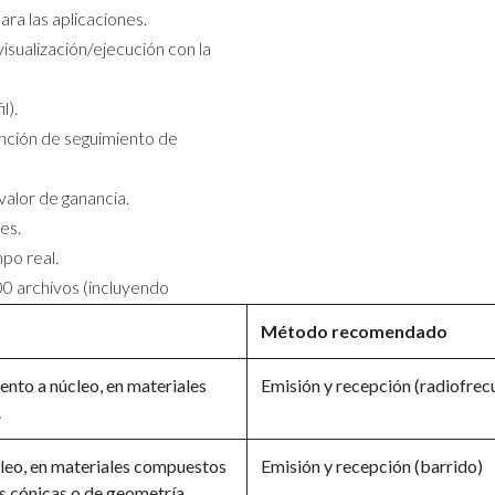
ara las aplicaciones.
isualización/ejecución con la
l).
ción de seguimiento de
valor de ganancia.
es.
po real.
0 archivos (incluyendo
Método recomendado
ento a núcleo, en materiales
Emisión y recepción (radiofrec
.
cleo, en materiales compuestos
Emisión y recepción (barrido)
as cónicas o de geometría