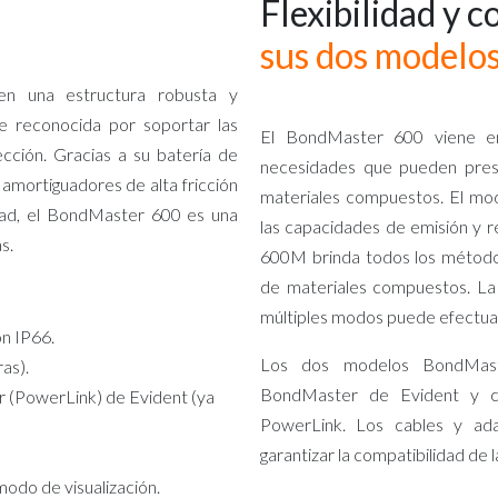
Flexibilidad y 
sus dos modelo
n una estructura robusta y
 reconocida por soportar las
El BondMaster 600 viene en
cción. Gracias a su batería de
necesidades que pueden prese
 amortiguadores de alta fricción
materiales compuestos. El mo
idad, el BondMaster 600 es una
las capacidades de emisión y 
s.
600M brinda todos los métodos
de materiales compuestos. La 
múltiples modos puede efectuar
ón IP66.
Los dos modelos BondMast
as).
BondMaster de Evident y co
 (PowerLink) de Evident (ya
PowerLink. Los cables y ada
garantizar la compatibilidad de 
odo de visualización.