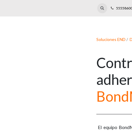
s de capacitación
Laboratorio
Reparaciones
Eventos
Blog
5555860
Soluciones END
/
D
Contr
adher
Bond
El equipo BondM