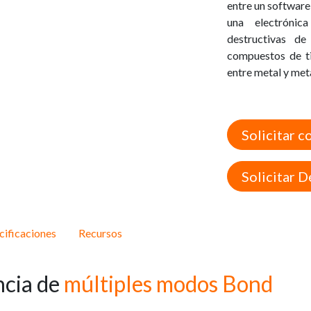
entre un software
una electrónic
destructivas d
compuestos de ti
entre metal y meta
Solicitar c
Solicitar 
cificaciones
Recursos
ncia de
múltiples
modos Bond