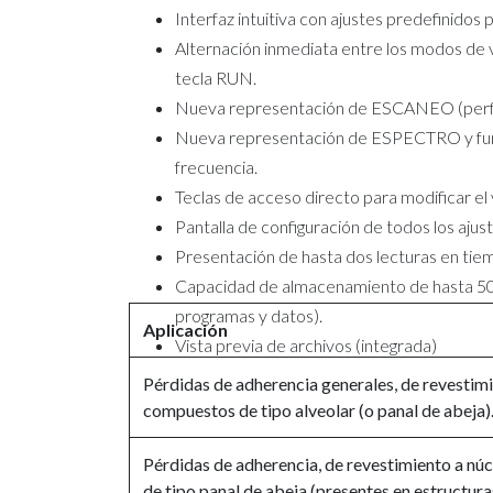
Interfaz intuitiva con ajustes predefinidos p
Alternación inmediata entre los modos de v
tecla RUN.
Nueva representación de ESCANEO (perfi
Nueva representación de ESPECTRO y fun
frecuencia.
Teclas de acceso directo para modificar el 
Pantalla de configuración de todos los ajust
Presentación de hasta dos lecturas en tiem
Capacidad de almacenamiento de hasta 50
programas y datos).
Aplicación
Vista previa de archivos (integrada)
Pérdidas de adherencia generales, de revestimi
compuestos de tipo alveolar (o panal de abeja)
Pérdidas de adherencia, de revestimiento a nú
de tipo panal de abeja (presentes en estructur