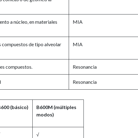
nto a núcleo, en materiales
MIA
s compuestos de tipo alveolar
MIA
les compuestos.
Resonancia
l
Resonancia
600 (básico)
B600M (múltiples
modos)
√
√