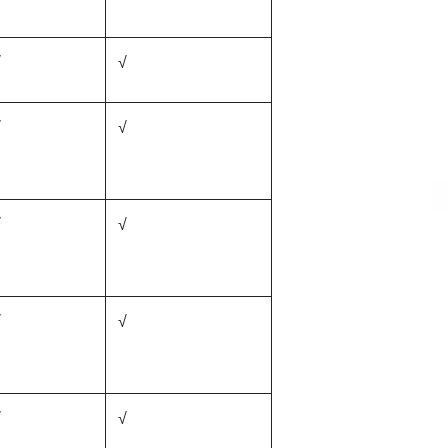
√
√
√
√
√
√
√
√
√
√