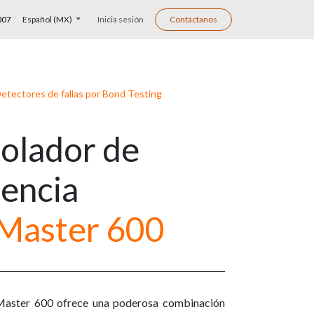
007
Español (MX)
Inicia sesión
Contáctanos
etectores de fallas por Bond Testing
olador de
encia
Master 600
aster 600 ofrece una poderosa combinación