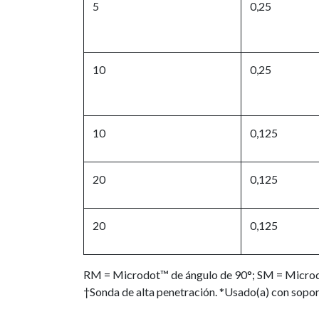
5
0,25
10
0,25
10
0,125
20
0,125
20
0,125
RM = Microdot™ de ángulo de 90°; SM = Microd
†Sonda de alta penetración. *Usado(a) con soport