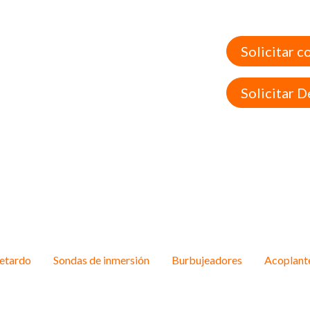
Solicitar c
Solicitar 
retardo
Sondas de inmersión
Burbujeadores
Acoplant