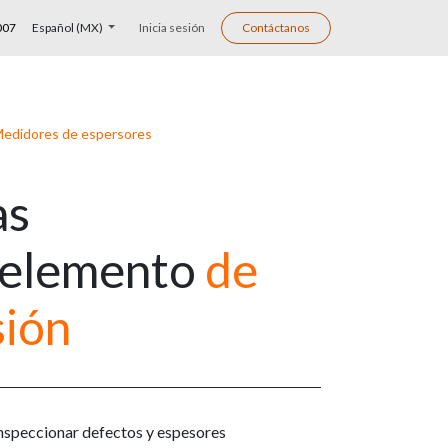
007
Español (MX)
Inicia sesión
Contáctanos
edidores de espersores
as
elemento
de
sión
nspeccionar defectos y espesores