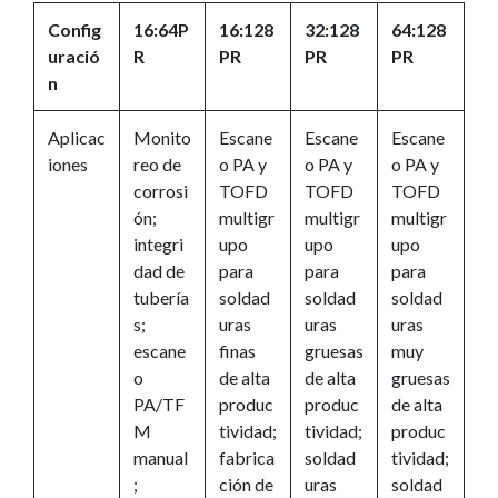
Config
16:64P
16:128
32:128
64:128
uració
R
PR
PR
PR
n
Aplicac
Monito
Escane
Escane
Escane
iones
reo de
o PA y
o PA y
o PA y
corrosi
TOFD
TOFD
TOFD
ón;
multigr
multigr
multigr
integri
upo
upo
upo
dad de
para
para
para
tubería
soldad
soldad
soldad
s;
uras
uras
uras
escane
finas
gruesas
muy
o
de alta
de alta
gruesas
PA/TF
produc
produc
de alta
M
tividad;
tividad;
produc
manual
fabrica
soldad
tividad;
;
ción de
uras
soldad