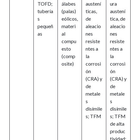
TOFD;
álabes
austení
ura
tubería
(palas)
ticas,
austení
s
eólicos,
de
tica, de
pequeñ
materi
aleacio
aleacio
as
al
nes
nes
compu
resiste
resiste
esto
ntes a
ntes a
(comp
la
la
osite)
corrosi
corrosi
ón
ón
(CRA) y
(CRA) y
de
de
metale
metale
s
s
disímile
disímile
s; TFM
s; TFM
de alta
produc
tividad;