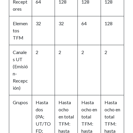
Recept
64
128
128
128
ores
Elemen
32
32
64
128
tos
TFM
Canale
2
2
2
2
s UT
(Emisió
n-
Recepc
ión)
Grupos
Hasta
Hasta
Hasta
Hasta
dos
ocho
ocho en
ocho en
(PA;
en total
total
total
UT/TO
TFM:
TFM:
TFM:
FD;
hasta
hasta
hasta