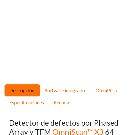
Descripción
Software integrado
OmniPC 5
Especificaciones
Recursos
Detector de defectos por Phased
Array y TFM
OmniScan™ X3
64