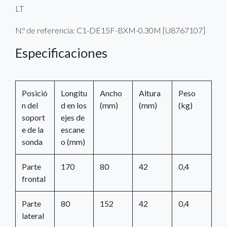
LT
N.º de referencia: C1-DE15F-BXM-0.30M [U8767107]
Especificaciones
Posició
Longitu
Ancho
Altura
Peso
n del
d en los
(mm)
(mm)
(kg)
soport
ejes de
e de la
escane
sonda
o (mm)
Parte
170
80
42
0,4
frontal
Parte
80
152
42
0,4
lateral