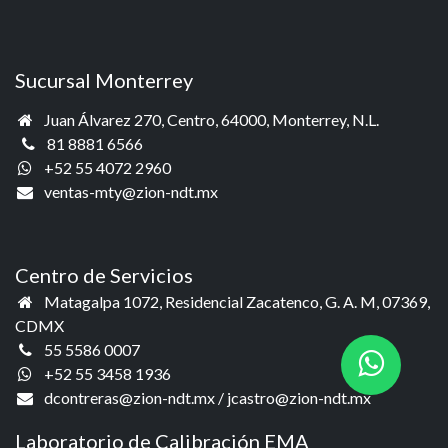
Sucursal Monterrey
Juan Álvarez 270, Centro, 64000,
Monterrey, N.L.
81 8881 6566
+52 55 4072 2960
ventas-mty@zion-ndt.mx
Centro de Servicios
Matagalpa 1072, Residencial Zacatenco, G. A. M, 07369,
CDMX​
55 5586 0007
+52 55 3458 1936‬
dcontreras@zion-ndt.mx / jcastro@zion-ndt.mx
Laboratorio de Calibración EMA