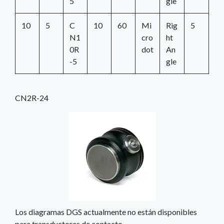
5
gle
10
5
C
10
60
Mi
Rig
5
N1
cro
ht
0R
dot
An
-5
gle
CN2R-24
Los diagramas DGS actualmente no están disponibles
para transductores de contacto.