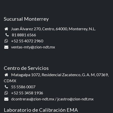
Sucursal Monterrey
Juan Álvarez 270, Centro, 64000,
Monterrey, N.L.
81 8881 6566
+52 55 4072 2960
ventas-mty@zion-ndt.mx
Centro de Servicios
Matagalpa 1072, Residencial Zacatenco, G. A. M, 07369,
CDMX​
55 5586 0007
+52 55 3458 1936‬
dcontreras@zion-ndt.mx / jcastro@zion-ndt.mx
Laboratorio de Calibración EMA