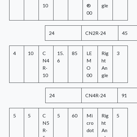
10
®
gle
00
24
CN2R-24
45
4
10
C
15.
85
LE
Rig
3
N4
6
M
ht
R-
O
An
10
00
gle
24
CN4R-24
91
5
5
C
5
60
Mi
Rig
5
N5
cro
ht
R-
dot
An