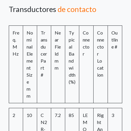
Transductores
de contacto
Fre
No
Tr
Ne
Ty
Co
Co
Ou
q.
mi
ans
ar
pic
nne
nne
tlin
M
nal
du
Fie
al
cto
cto
e #
Hz
Ele
cer
ld
Ba
r
r
me
Pa
m
nd
Lo
nt
rt
m
wi
cat
Siz
#
dth
ion
e
(%)
m
m
2
10
C
7.2
85
LE
Rig
3
N2
M
ht
R-
O
An