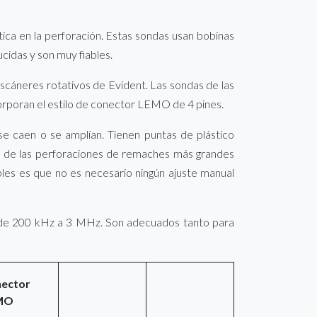
ica en la perforación. Estas sondas usan bobinas
cidas y son muy fiables.
escáneres rotativos de Evident. Las sondas de las
orporan el estilo de conector LEMO de 4 pines.
se caen o se amplían. Tienen puntas de plástico
o de las perforaciones de remaches más grandes
ibles es que no es necesario ningún ajuste manual
go de 200 kHz a 3 MHz. Son adecuados tanto para
ector
MO