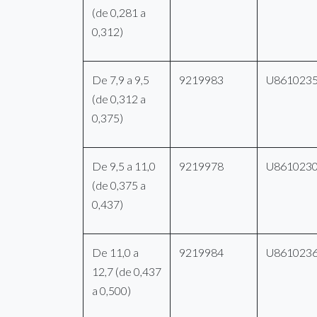
(de 0,281 a
0,312)
De 7,9 a 9,5
9219983
U861023
(de 0,312 a
0,375)
De 9,5 a 11,0
9219978
U861023
(de 0,375 a
0,437)
De 11,0 a
9219984
U861023
12,7 (de 0,437
a 0,500)