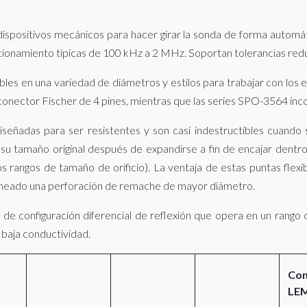
ispositivos mecánicos para hacer girar la sonda de forma automát
ncionamiento típicas de 100 kHz a 2 MHz. Soportan tolerancias redu
les en una variedad de diámetros y estilos para trabajar con los 
nector Fischer de 4 pines, mientras que las series SPO-3564 inc
eñadas para ser resistentes y son casi indestructibles cuando 
su tamaño original después de expandirse a fin de encajar dentr
os rangos de tamaño de orificio). La ventaja de estas puntas flex
caneado una perforación de remache de mayor diámetro.
 de configuración diferencial de reflexión que opera en un ran
 baja conductividad.
Con
LE