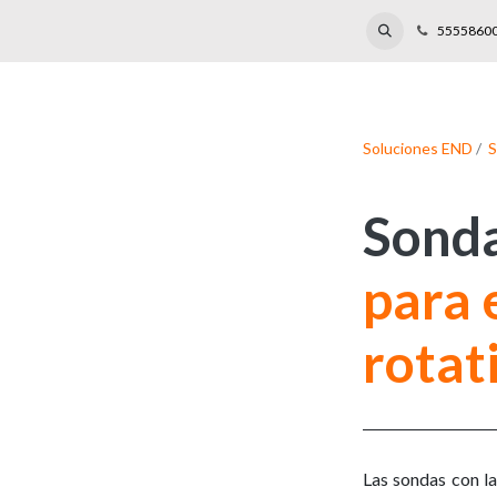
s de capacitación
Laboratorio
Reparaciones
Eventos
Blog
5555860
Soluciones END
/
S
Sonda
para 
rotat
Las sondas con la