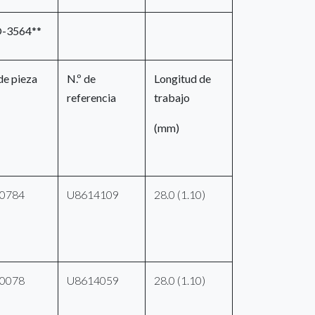
-3564**
de pieza
N.º de
Longitud de
referencia
trabajo
(mm)
0784
U8614109
28.0 (1.10)
0078
U8614059
28.0 (1.10)