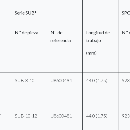
Serie SUB*
SPO
N.º de pieza
N.º de
Longitud de
N.º 
referencia
trabajo
(mm)
0
SUB-8-10
U8600494
44.0 (1.75)
923
7
SUB-10-12
U8600481
44.0 (1.75)
923