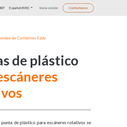
007
Español (MX)
Inicia sesión
Contáctanos
ondas de Corrientes Eddy
s de plástico
escáneres
ivos
 punta de plástico para escáneres rotativos se