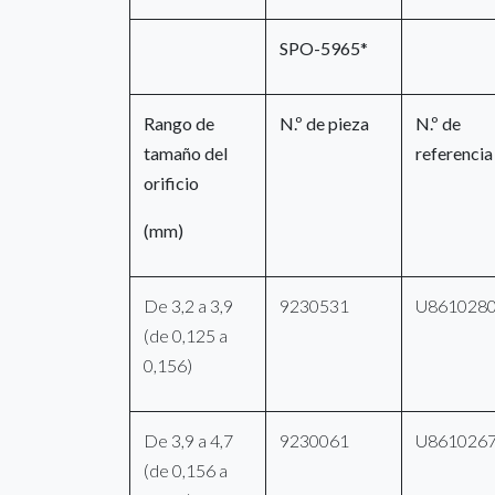
SPO-5965*
Rango de
N.º de pieza
N.º de
tamaño del
referencia
orificio
(mm)
De 3,2 a 3,9
9230531
U861028
(de 0,125 a
0,156)
De 3,9 a 4,7
9230061
U861026
(de 0,156 a