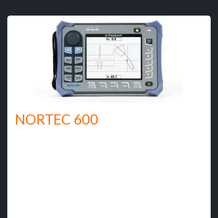
NORTEC 600
El nuevo NORTEC 600 integra los últimos avances en
materia de detección por corrientes de Foucault de alto
rendimiento en una unidad compacta y durable. El
NORTEC 600, gracias a su pantalla VGA de 5,7" con alta
iluminación, colores vibrantes y verdadero modo de
pantalla completa, es capaz de generar señales de
corrientes de Foucault altamente visibles y
contrastantes.