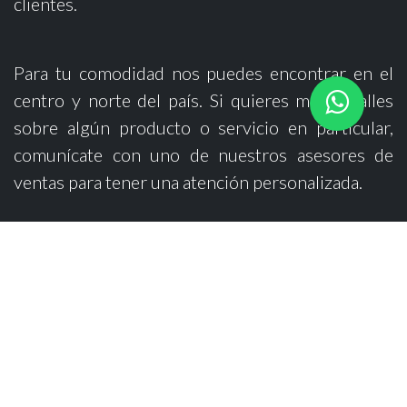
clientes.
Para tu comodidad nos puedes encontrar en el
centro y norte del país. Si quieres más detalles
sobre algún producto o servicio en particular,
comunícate con uno de nuestros asesores de
ventas para tener una atención personalizada.
Oficinas Centrales
Buenavista 46
, Lindavista Sur, Gustavo A. Madero, 07300, CDMX.
55 5586 0007
+52 55 4072 2960
ventas@zio
n-ndt.mx