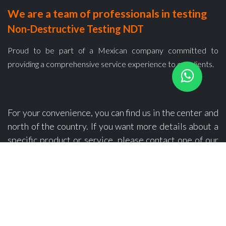
We are a team of professionals in testing
Non-Destructive Testing NDT
Proud to be part of a Mexican company committed to
providing a comprehensive service experience to our clients.
For your convenience, you can find us in the center and
north of the country. If you want more details about a
specific product or service, please contact one of our
sales advisors for personalized assistance.
Headquarters
Buenavista 46
, Lindavista Sur, Gustavo A. Madero 07300, CDMX.