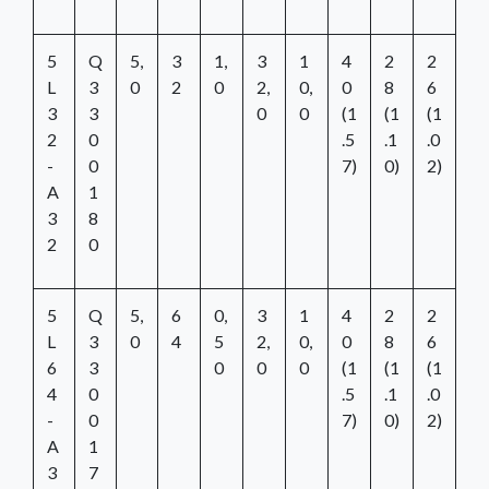
5
Q
5,
3
1,
3
1
4
2
2
L
3
0
2
0
2,
0,
0
8
6
3
3
0
0
(1
(1
(1
2
0
.5
.1
.0
-
0
7)
0)
2)
A
1
3
8
2
0
5
Q
5,
6
0,
3
1
4
2
2
L
3
0
4
5
2,
0,
0
8
6
6
3
0
0
0
(1
(1
(1
4
0
.5
.1
.0
-
0
7)
0)
2)
A
1
3
7