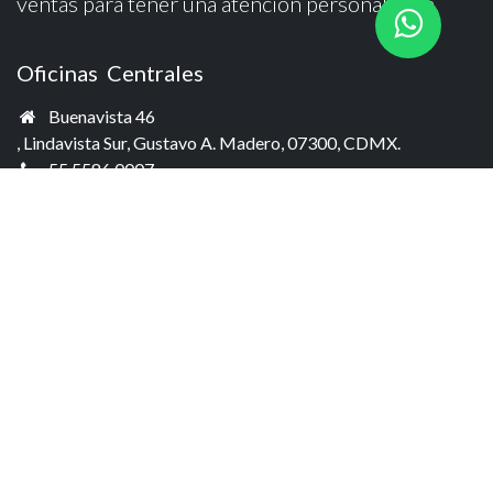
ventas para tener una atención personalizada.
Oficinas Centrales
Buenavista 46
, Lindavista Sur, Gustavo A. Madero, 07300, CDMX.
55 5586 0007
+52 55 4072 2960
ventas@zio
n-ndt.mx
Sucursal Monterrey
Juan Álvarez 270, Centro, 64000,
Monterrey, N.L.
81 8881 6566
+52 55 4072 2960
ventas-mty@zion-ndt.mx