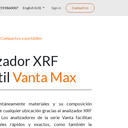
555860007
English (US)
Sign in
Contact Us
/
Compactos y portátiles
zador XRF
til
Vanta Max
tantáneamente materiales y su composición
de cualquier ubicación gracias al analizador XRF
 Los analizadores de la serie Vanta facilitan
tales rápidos y exactos, como también la