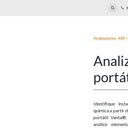
Laboratory
Reparación
Events
Blog
5
Analizadores XRF
Anali
portá
Identifique ins
química a partir 
portátil Vanta®.
análisis elemen