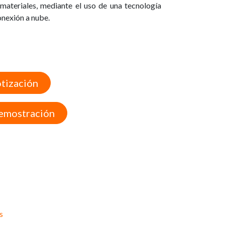
 materiales, mediante el uso de una tecnología
onexión a nube.
otización
Demostración
s