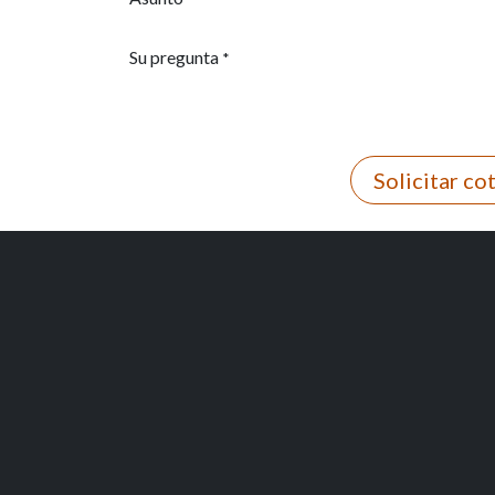
Su pregunta
*
Solicitar co