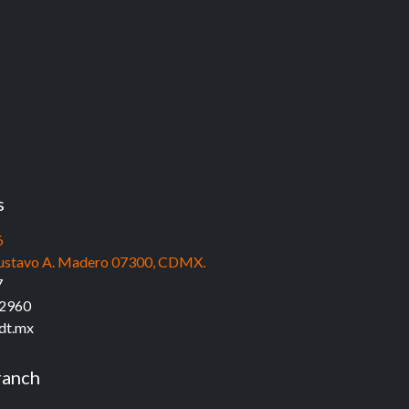
s
6
, Gustavo A. Madero 07300, CDMX.
7
 2960
dt.mx
ranch