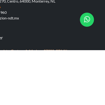
270, Centro, 64000,
Monterrey, NL
6
2960
zion-ndt.mx
er
ndavista, Gustavo A. Madero, 07300, CDMX
.​
7
1936‬
ion-ndt.mx / jcastro@zion-ndt.mx
ion Laboratory
@zion-ndt.mx