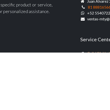
Juan Álvarez 
specific product or service,
81 8881656
or personalized assistance.
+52 554072
ventas-mty@
Service Cent
Cali 631, Li
55 5586000
+52 55 3458 
dcontreras@z
EMA Calibrat
Training
capacitacion