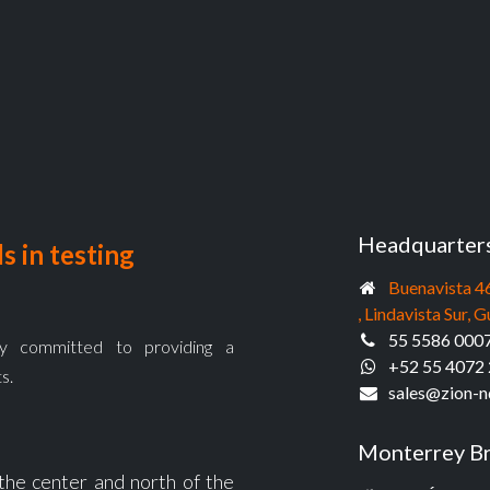
Headquarter
s in testing
Buenavista 4
, Lindavista Sur
55 5586 000
 committed to providing a
+52 55 4072
s.
sales@zio
n-n
Monterrey B
 the center and north of the